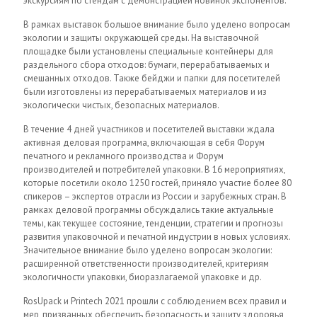
экскурсиям по стендам с демонстрацией новинок экспонентов.
В рамках выставок большое внимание было уделено вопросам
экологии и защиты окружающей среды. На выставочной
площадке были установлены специальные контейнеры для
раздельного сбора отходов: бумаги, перерабатываемых и
смешанных отходов. Также бейджи и папки для посетителей
были изготовлены из перерабатываемых материалов и из
экологически чистых, безопасных материалов.
В течение 4 дней участников и посетителей выставки ждала
активная деловая программа, включающая в себя Форум
печатного и рекламного производства и Форум
производителей и потребителей упаковки. В 16 мероприятиях,
которые посетили около 1250 гостей, приняло участие более 80
спикеров – экспертов отрасли из России и зарубежных стран. В
рамках деловой программы обсуждались такие актуальные
темы, как текущее состояние, тенденции, стратегии и прогнозы
развития упаковочной и печатной индустрии в новых условиях.
Значительное внимание было уделено вопросам экологии:
расширенной ответственности производителей, критериям
экологичности упаковки, биоразлагаемой упаковке и др.
RosUpack и Printech 2021 прошли с соблюдением всех правил и
мер, призванных обеспечить безопасность и защиту здоровья