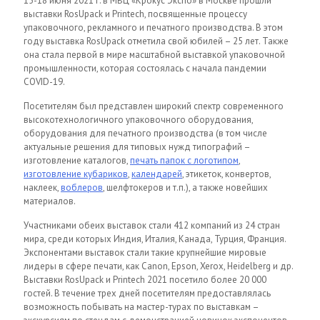
15-18 июня 2021 г. в МВЦ «Крокус Экспо» в Москве прошли
выставки RosUpack и Printech, посвященные процессу
упаковочного, рекламного и печатного производства. В этом
году выставка RosUpack отметила свой юбилей – 25 лет. Также
она стала первой в мире масштабной выставкой упаковочной
промышленности, которая состоялась с начала пандемии
COVID-19.
Посетителям был представлен широкий спектр современного
высокотехнологичного упаковочного оборудования,
оборудования для печатного производства (в том числе
актуальные решения для типовых нужд типографий –
изготовление каталогов,
печать папок с логотипом
,
изготовление кубариков
,
календарей
, этикеток, конвертов,
наклеек,
воблеров
, шелфтокеров и т.п.), а также новейших
материалов.
Участниками обеих выставок стали 412 компаний из 24 стран
мира, среди которых Индия, Италия, Канада, Турция, Франция.
Экспонентами выставок стали такие крупнейшие мировые
лидеры в сфере печати, как Canon, Epson, Xerox, Heidelberg и др.
Выставки RosUpack и Printech 2021 посетило более 20 000
гостей. В течение трех дней посетителям предоставлялась
возможность побывать на мастер-турах по выставкам –